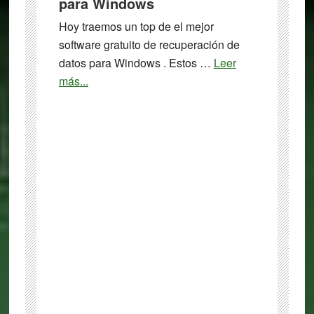
para Windows
Hoy traemos un top de el mejor
software gratuito de recuperación de
datos para Windows . Estos …
Leer
about
más...
27
Mejor
software
gratuito
de
recuperación
de
datos
para
Windows