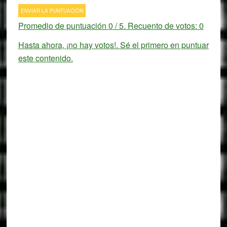
ENVIAR LA PUNTUACIÓN
Promedio de puntuación
0
/ 5. Recuento de votos:
0
Hasta ahora, ¡no hay votos!. Sé el primero en puntuar
este contenido.