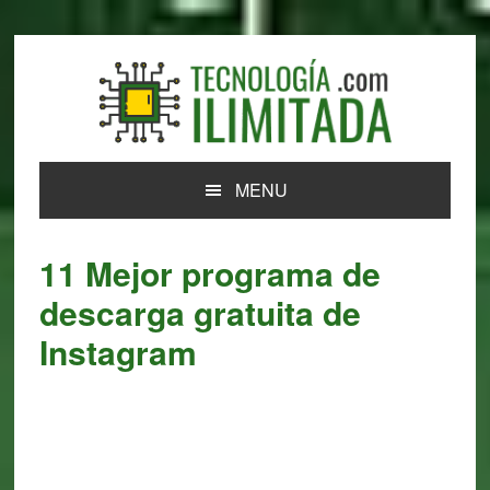
Skip
Skip
Skip
Skip
to
to
to
to
primary
main
primary
footer
navigation
content
sidebar
MENU
11 Mejor programa de
descarga gratuita de
Instagram