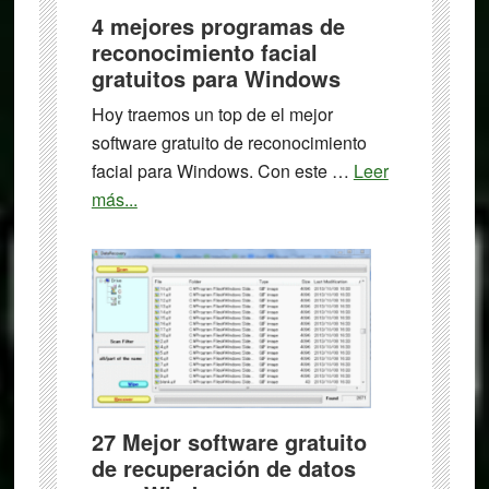
4 mejores programas de
reconocimiento facial
gratuitos para Windows
Hoy traemos un top de el mejor
software gratuito de reconocimiento
facial para Windows. Con este …
Leer
about
más...
4
mejores
programas
de
reconocimiento
facial
gratuitos
para
27 Mejor software gratuito
Windows
de recuperación de datos