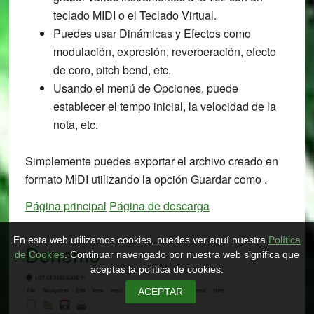
teclado MIDI o el Teclado Virtual.
Puedes usar Dinámicas y Efectos como
modulación, expresión, reverberación, efecto
de coro, pitch bend, etc.
Usando el menú de Opciones, puede
establecer el tempo inicial, la velocidad de la
nota, etc.
Simplemente puedes exportar el archivo creado en
formato MIDI utilizando la opción Guardar como .
Página principal
Página de descarga
En esta web utilizamos cookies, puedes ver aquí nuestra
Política
Denemo
de Cookies
. Continuar navengado por nuestra web significa que
aceptas la política de cookies.
ACEPTAR