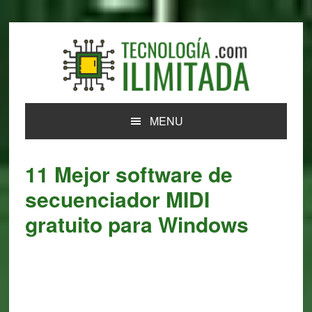
Skip
Skip
Skip
Skip
to
to
to
to
primary
main
primary
footer
navigation
content
sidebar
MENU
11 Mejor software de
secuenciador MIDI
gratuito para Windows