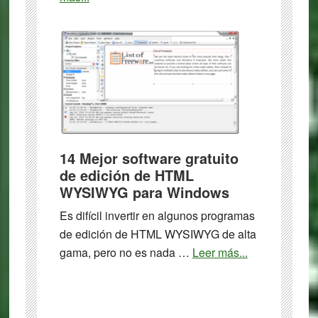
Los
10
mejores
programas
de
conversión
de
vídeo
14 Mejor software gratuito
gratuitos
de edición de HTML
y
WYSIWYG para Windows
de
Es difícil invertir en algunos programas
código
de edición de HTML WYSIWYG de alta
abierto
about
gama, pero no es nada …
Leer más...
para
14
Windows
Mejor
software