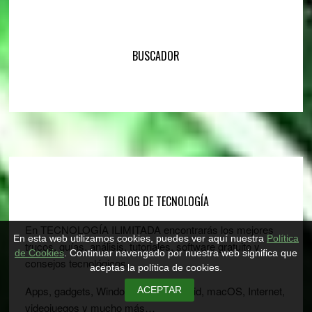
BUSCADOR
Footer
TU BLOG DE TECNOLOGÍA
En TECNOLOGÍA ILIMITADA encontrarás los mejores
En esta web utilizamos cookies, puedes ver aquí nuestra
Política
trucos, guías, análisis, tutoriales, software gratuito y
de Cookies
. Continuar navengado por nuestra web significa que
consejos tecnológicos.
aceptas la política de cookies.
Apps, gadgets, Windows, iOS, Android, macOS, Internet,
ACEPTAR
videojuegos y mucho más…