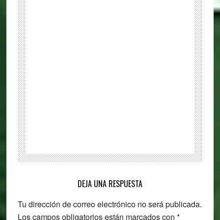
gratuito
de
edición
de
HTML
WYSIWYG
para
Windows
Reader
DEJA UNA RESPUESTA
Interactions
Tu dirección de correo electrónico no será publicada.
Los campos obligatorios están marcados con
*