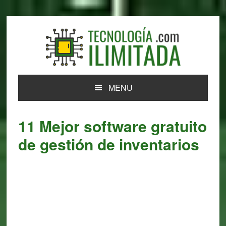
Skip
Skip
Skip
Skip
to
to
to
to
primary
main
primary
footer
navigation
content
sidebar
MENU
11 Mejor software gratuito
de gestión de inventarios