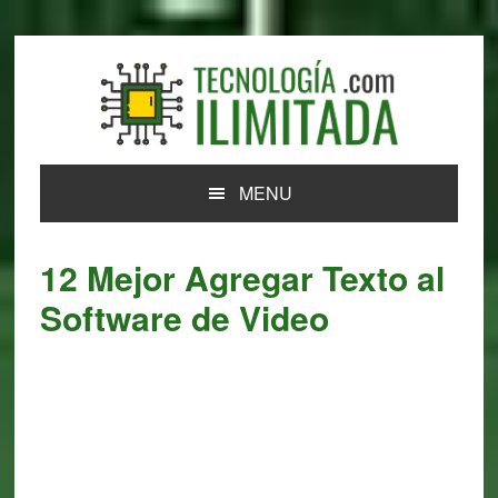
Skip
Skip
Skip
Skip
to
to
to
to
primary
main
primary
footer
navigation
content
sidebar
MENU
12 Mejor Agregar Texto al
Software de Video