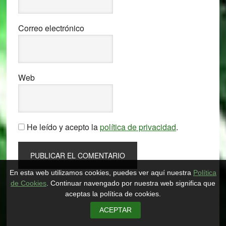
Correo electrónico
Web
He leído y acepto la
política de privacidad
.
Primary
En esta web utilizamos cookies, puedes ver aquí nuestra
Política
de Cookies
. Continuar navengado por nuestra web significa que
Sidebar
aceptas la política de cookies.
ACEPTAR