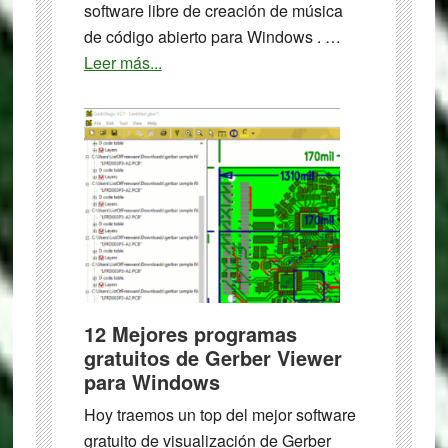
software libre de creación de música
de código abierto para Windows . …
about
Leer más...
9
Mejor
software
gratuito
de
creación
de
música
de
código
12 Mejores programas
abierto
gratuitos de Gerber Viewer
para
para Windows
Windows
Hoy traemos un top del mejor software
gratuito de visualización de Gerber