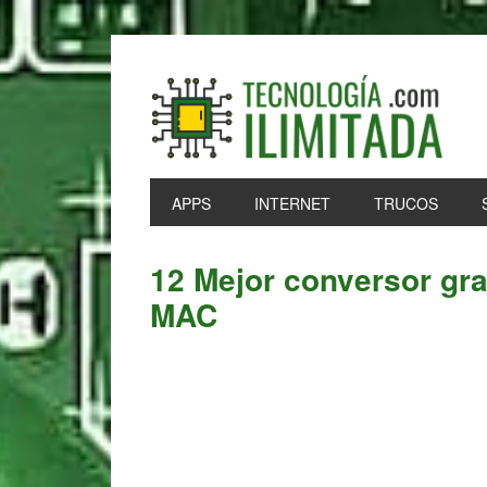
Skip
Skip
Skip
Skip
to
to
to
to
primary
main
primary
footer
navigation
content
sidebar
APPS
INTERNET
TRUCOS
12 Mejor conversor gra
MAC