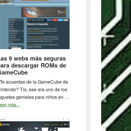
Las 9 webs más seguras
para descargar ROMs de
GameCube
Te acuerdas de la GameCube de
intendo? Tío, ese era uno de los
uguetes geniales para niños en …
about
eer más...
Las
9
webs