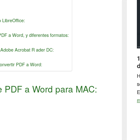
LibreOffice:
PDF a Word, y diferentes formatos:
Adobe Acrobat R ader DC:
1
onvertir PDF a Word:
H
s
 de PDF a Word para MAC:
E
m