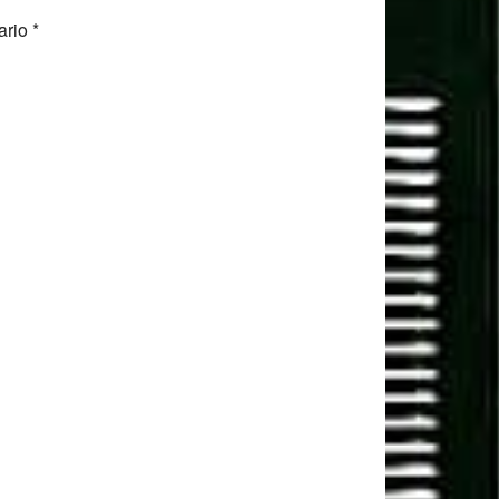
ario
*