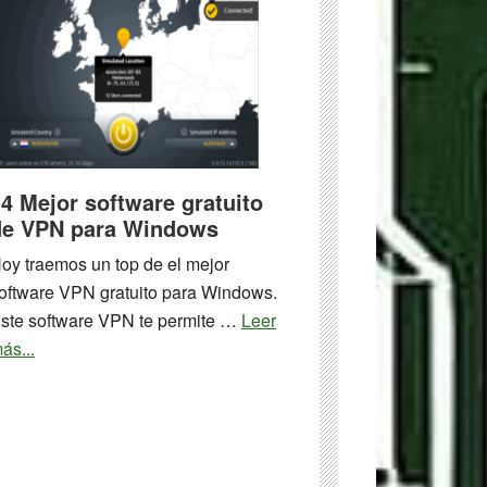
más
seguras
para
descargar
ROMs
de
GameCube
4 Mejor software gratuito
de VPN para Windows
oy traemos un top de el mejor
oftware VPN gratuito para Windows.
ste software VPN te permite …
Leer
about
ás...
14
Mejor
software
gratuito