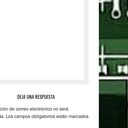
de
VPN
para
Windows
DEJA UNA RESPUESTA
ción de correo electrónico no será
da.
Los campos obligatorios están marcados