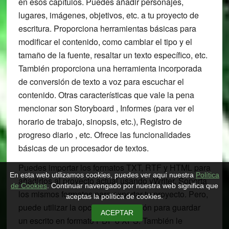
en esos capítulos. Puedes añadir personajes,
lugares, imágenes, objetivos, etc. a tu proyecto de
escritura. Proporciona herramientas básicas para
modificar el contenido, como cambiar el tipo y el
tamaño de la fuente, resaltar un texto específico, etc.
También proporciona una herramienta incorporada
de conversión de texto a voz para escuchar el
contenido. Otras características que vale la pena
mencionar son Storyboard , Informes (para ver el
horario de trabajo, sinopsis, etc.), Registro de
progreso diario , etc. Ofrece las funcionalidades
básicas de un procesador de textos.
Puedes importar los formatos TXT, RTF y HTML para
En esta web utilizamos cookies, puedes ver aquí nuestra
Política
añadirlos al proyecto actual usando yWriter. Soporta
de Cookies
. Continuar navengado por nuestra web significa que
los mismos formatos para exportar tu proyecto. Pero,
aceptas la política de cookies.
puede utilizar la opción de impresión para guardar
ACEPTAR
un escrito en formato PDF o XPS. También le