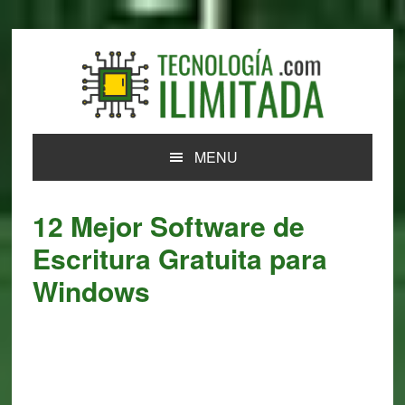
Skip
Skip
Skip
Skip
to
to
to
to
primary
main
primary
footer
navigation
content
sidebar
MENU
12 Mejor Software de
Escritura Gratuita para
Windows