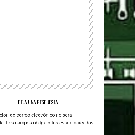
de
captura
de
pantalla
DEJA UNA RESPUESTA
ción de correo electrónico no será
da.
Los campos obligatorios están marcados