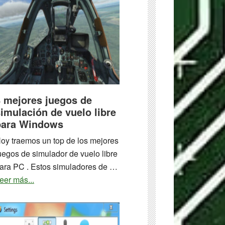
8 mejores juegos de
imulación de vuelo libre
para Windows
oy traemos un top de los mejores
uegos de simulador de vuelo libre
ara PC . Estos simuladores de …
about
eer más...
8
mejores
juegos