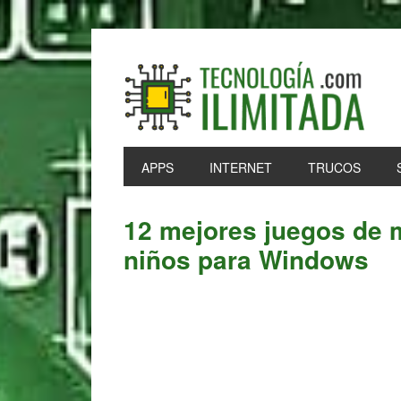
Skip
Skip
Skip
Skip
to
to
to
to
primary
main
primary
footer
navigation
content
sidebar
APPS
INTERNET
TRUCOS
12 mejores juegos de 
niños para Windows