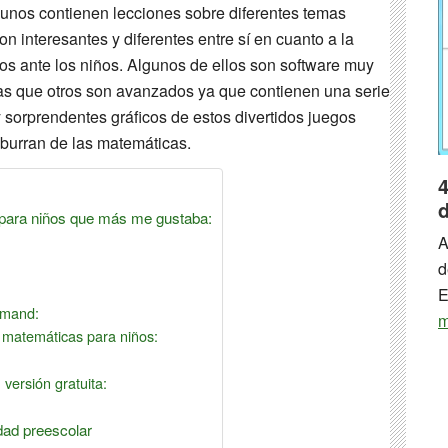
algunos contienen lecciones sobre diferentes temas
 interesantes y diferentes entre sí en cuanto a la
s ante los niños. Algunos de ellos son software muy
as que otros son avanzados ya que contienen una serie
 sorprendentes gráficos de estos divertidos juegos
burran de las matemáticas.
4
d
 para niños que más me gustaba:
A
d
E
mmand:
m
e matemáticas para niños:
 versión gratuita:
ad preescolar