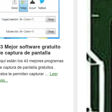
de
simulación
de
vuelo
libre
para
Windows
3 Mejor software gratuito
e captura de pantalla
quí están los 43 mejores programas
e captura de pantalla gratuitos .
stos te permiten capturar …
Leer
about
ás...
43
Mejor
software
gratuito