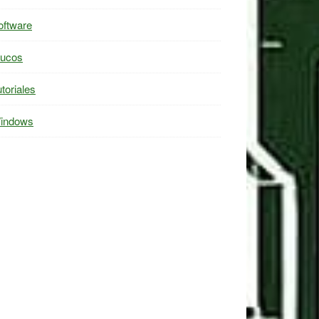
oftware
rucos
toriales
indows