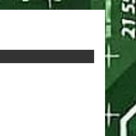
rimary
idebar