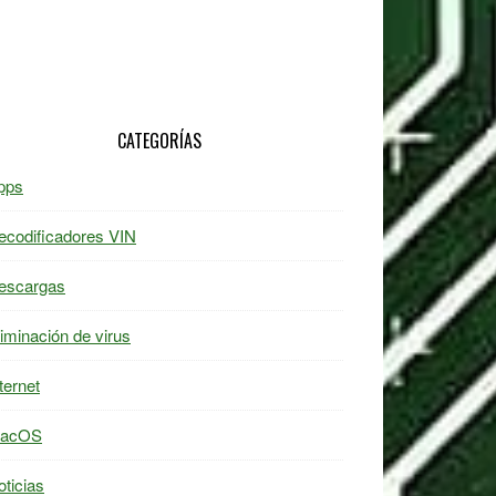
CATEGORÍAS
pps
ecodificadores VIN
escargas
liminación de virus
ternet
acOS
oticias