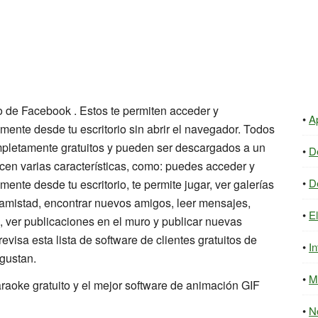
to de Facebook . Estos te permiten acceder y
A
ente desde tu escritorio sin abrir el navegador. Todos
mpletamente gratuitos y pueden ser descargados a un
D
cen varias características, como: puedes acceder y
D
nte desde tu escritorio, te permite jugar, ver galerías
de amistad, encontrar nuevos amigos, leer mensajes,
E
 ver publicaciones en el muro y publicar nuevas
revisa esta lista de software de clientes gratuitos de
In
gustan.
M
raoke gratuito y el mejor software de animación GIF
N