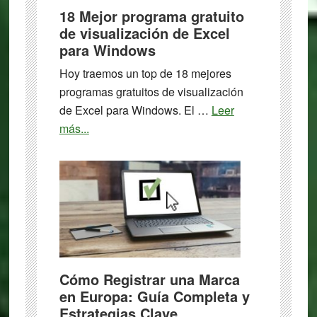
18 Mejor programa gratuito
de visualización de Excel
para Windows
Hoy traemos un top de 18 mejores
programas gratuitos de visualización
de Excel para Windows. El …
Leer
about
más...
18
Mejor
programa
gratuito
de
visualización
de
Excel
Cómo Registrar una Marca
para
en Europa: Guía Completa y
Estrategias Clave
Windows