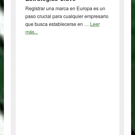
Registrar una marca en Europa es un
paso crucial para cualquier empresario
que busca establecerse en …
Leer
about
más...
Cómo
Registrar
una
Marca
en
Europa:
Guía
Completa
y
Estrategias
Clave