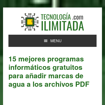
Skip
Skip
Skip
Skip
to
to
to
to
primary
main
primary
footer
navigation
content
sidebar
MENU
15 mejores programas
informáticos gratuitos
para añadir marcas de
agua a los archivos PDF