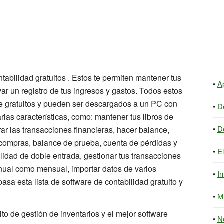
abilidad gratuitos . Estos te permiten mantener tus
A
var un registro de tus ingresos y gastos. Todos estos
e gratuitos y pueden ser descargados a un PC con
D
rias características, como: mantener tus libros de
D
trar las transacciones financieras, hacer balance,
 compras, balance de prueba, cuenta de pérdidas y
E
lidad de doble entrada, gestionar tus transacciones
 anual como mensual, importar datos de varios
In
asa esta lista de software de contabilidad gratuito y
M
o de gestión de inventarios y el mejor software
N