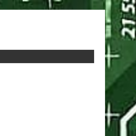
rimary
idebar