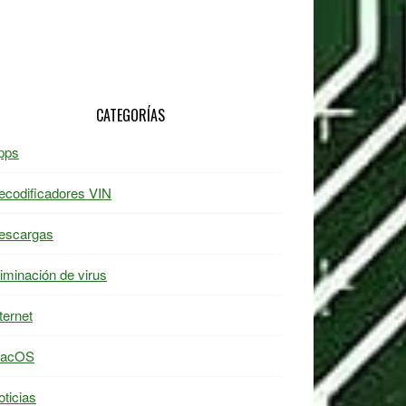
CATEGORÍAS
pps
ecodificadores VIN
escargas
liminación de virus
ternet
acOS
oticias