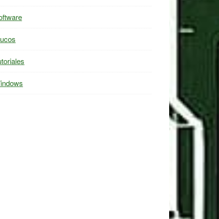
oftware
rucos
toriales
indows