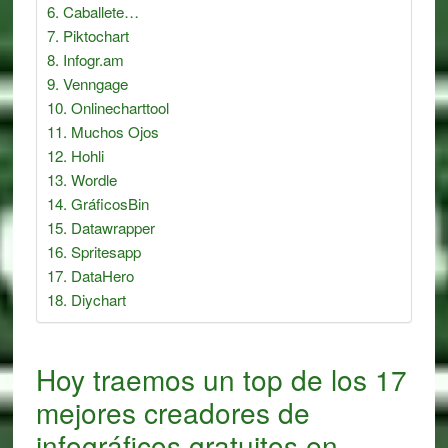
Caballete…
Piktochart
Infogr.am
Venngage
Onlinecharttool
Muchos Ojos
Hohli
Wordle
GráficosBin
Datawrapper
Spritesapp
DataHero
Diychart
Hoy traemos un top de los 17
mejores creadores de
infográficos gratuitos en