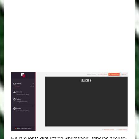
En la cuenta gratuita de Spritesapp , tendrás acceso