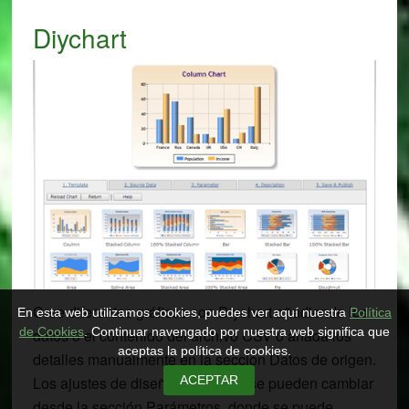
Diychart
Cree diferentes gráficos con Diychart añadiendo los
En esta web utilizamos cookies, puedes ver aquí nuestra
Política
datos o el contenido del archivo CSV o añada los
de Cookies
. Continuar navengado por nuestra web significa que
aceptas la política de cookies.
detalles manualmente en la sección Datos de origen.
Los ajustes de diseño del gráfico se pueden cambiar
ACEPTAR
desde la sección Parámetros, donde se puede