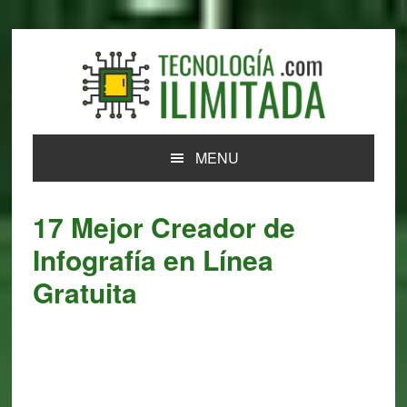
Skip
Skip
Skip
Skip
to
to
to
to
primary
main
primary
footer
navigation
content
sidebar
MENU
17 Mejor Creador de
Infografía en Línea
Gratuita