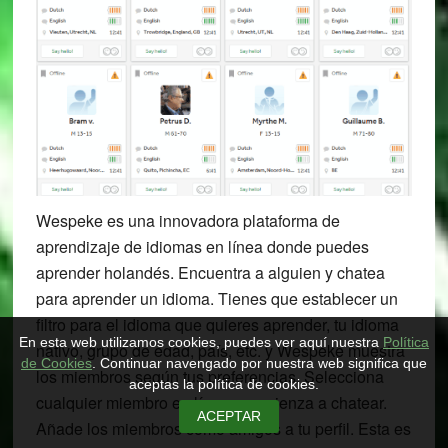
Wespeke es una innovadora plataforma de
aprendizaje de idiomas en línea donde puedes
aprender holandés. Encuentra a alguien y chatea
para aprender un idioma. Tienes que establecer un
filtro para el idioma que quieres aprender, tu idioma
En esta web utilizamos cookies, puedes ver aquí nuestra
Política
nativo, grupo de edad, país, etc. y Wespeke muestra
de Cookies
. Continuar navengado por nuestra web significa que
los miembros según tus preferencias. Selecciona
aceptas la política de cookies.
cualquier miembro en línea y comienza a chatear.
ACEPTAR
Añade los miembros como amigos a tu perfil. Esta es