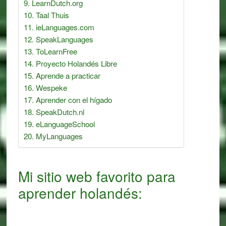
LearnDutch.org
Taal Thuis
ieLanguages.com
SpeakLanguages
ToLearnFree
Proyecto Holandés Libre
Aprende a practicar
Wespeke
Aprender con el hígado
SpeakDutch.nl
eLanguageSchool
MyLanguages
Mi sitio web favorito para
aprender holandés: