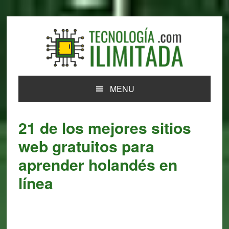
Skip
Skip
Skip
Skip
to
to
to
to
primary
main
primary
footer
navigation
content
sidebar
MENU
21 de los mejores sitios
web gratuitos para
aprender holandés en
línea