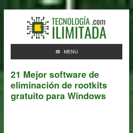
Skip
Skip
Skip
Skip
to
to
to
to
primary
main
primary
footer
navigation
content
sidebar
MENU
21 Mejor software de
eliminación de rootkits
gratuito para Windows