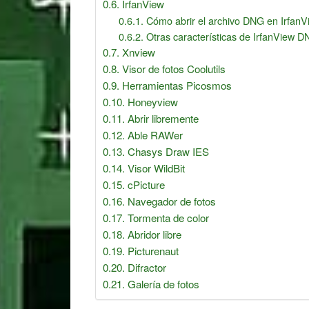
IrfanView
Cómo abrir el archivo DNG en IrfanV
Otras características de IrfanView 
Xnview
Visor de fotos Coolutils
Herramientas Picosmos
Honeyview
Abrir libremente
Able RAWer
Chasys Draw IES
Visor WildBit
cPicture
Navegador de fotos
Tormenta de color
Abridor libre
Picturenaut
Reader
Difractor
Interactions
Galería de fotos