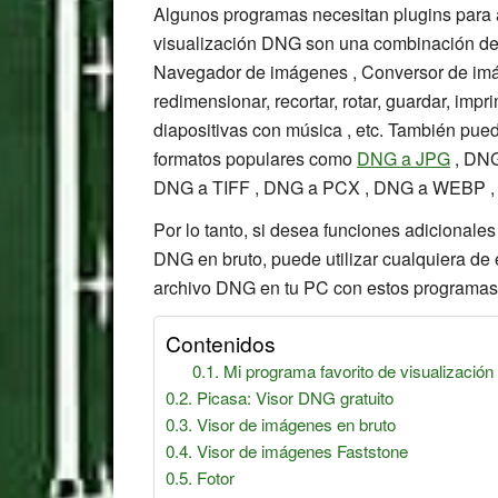
Algunos programas necesitan plugins para a
visualización DNG son una combinación de 
Navegador de imágenes , Conversor de imá
redimensionar, recortar, rotar, guardar, impr
diapositivas con música , etc. También pued
formatos populares como
DNG a JPG
, DNG
DNG a TIFF , DNG a PCX , DNG a WEBP , 
Por lo tanto, si desea funciones adicionales p
DNG en bruto, puede utilizar cualquiera d
archivo DNG en tu PC con estos programas 
Contenidos
Mi programa favorito de visualizació
Picasa: Visor DNG gratuito
Visor de imágenes en bruto
Visor de imágenes Faststone
Fotor