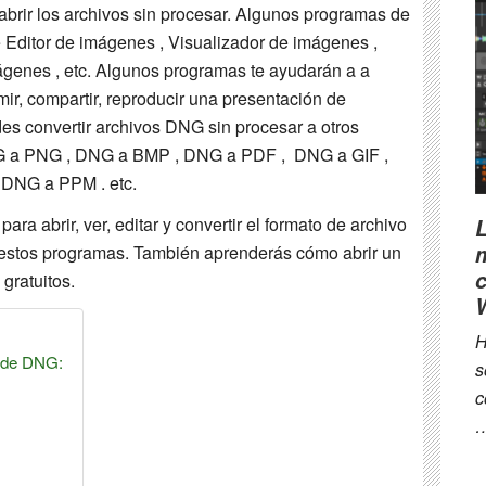
brir los archivos sin procesar. Algunos programas de
Editor de imágenes , Visualizador de imágenes ,
genes , etc. Algunos programas te ayudarán a a
imir, compartir, reproducir una presentación de
es convertir archivos DNG sin procesar a otros
 a PNG , DNG a BMP , DNG a PDF , DNG a GIF ,
DNG a PPM . etc.
ara abrir, ver, editar y convertir el formato de archivo
e estos programas. También aprenderás cómo abrir un
c
gratuitos.
H
n de DNG:
s
c