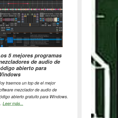
mejores
programas
gratuitos
de
desinstalación
de
controladores
para
Los 5 mejores programas
Windows
mezcladores de audio de
ódigo abierto para
Windows
oy traemos un top de el mejor
oftware mezclador de audio de
ódigo abierto gratuito para Windows.
about
…
Leer más...
Los
5