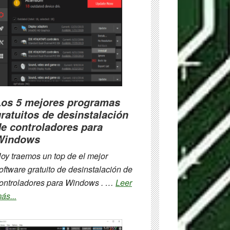
Los 5 mejores programas
ratuitos de desinstalación
e controladores para
Windows
oy traemos un top de el mejor
oftware gratuito de desinstalación de
ontroladores para Windows . …
Leer
about
ás...
Los
5