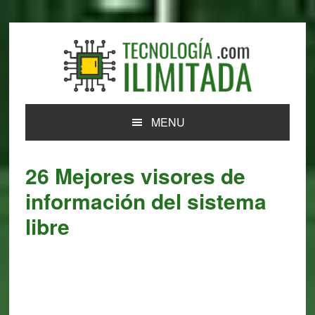
Skip
Skip
Skip
Skip
to
to
to
to
primary
main
primary
footer
navigation
content
sidebar
MENU
26 Mejores visores de
información del sistema
libre