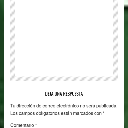
recordatorio
de
Coronavirus
para
Windows
Reader
Interactions
DEJA UNA RESPUESTA
Tu dirección de correo electrónico no será publicada.
Los campos obligatorios están marcados con
*
Comentario
*