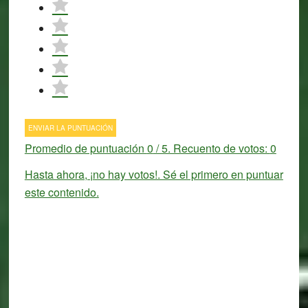
ENVIAR LA PUNTUACIÓN
Promedio de puntuación
0
/ 5. Recuento de votos:
0
Hasta ahora, ¡no hay votos!. Sé el primero en puntuar
este contenido.