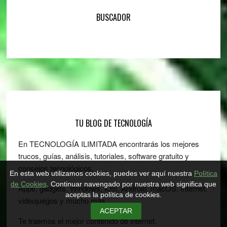
BUSCADOR
Footer
TU BLOG DE TECNOLOGÍA
En TECNOLOGÍA ILIMITADA encontrarás los mejores
trucos, guías, análisis, tutoriales, software gratuito y
consejos tecnológicos.
En esta web utilizamos cookies, puedes ver aquí nuestra
Política
de Cookies
. Continuar navengado por nuestra web significa que
Apps, gadgets, Windows, iOS, Android, macOS, Internet,
aceptas la política de cookies.
videojuegos y mucho más…
ACEPTAR
Te traemos el mejor contenido de internet.