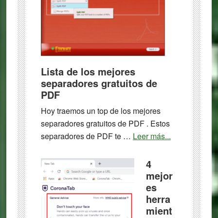
Lista de los mejores
separadores gratuitos de
PDF
Hoy traemos un top de los mejores
separadores gratuitos de PDF . Estos
about
separadores de PDF te …
Leer más...
Lista
de
4
los
mejor
es
mejores
herra
separadores
mient
gratuitos