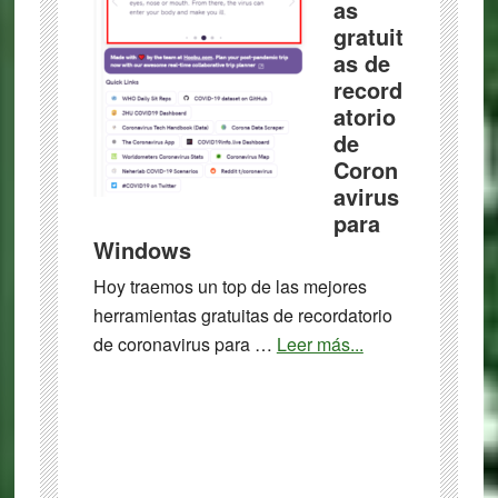
as
de
gratuit
PDF
as de
record
atorio
de
Coron
avirus
para
Windows
Hoy traemos un top de las mejores
herramientas gratuitas de recordatorio
about
de coronavirus para …
Leer más...
4
mejores
herramientas
gratuitas
de