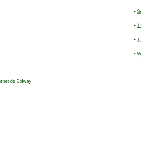
S
T
Tu
W
ternet de Solway