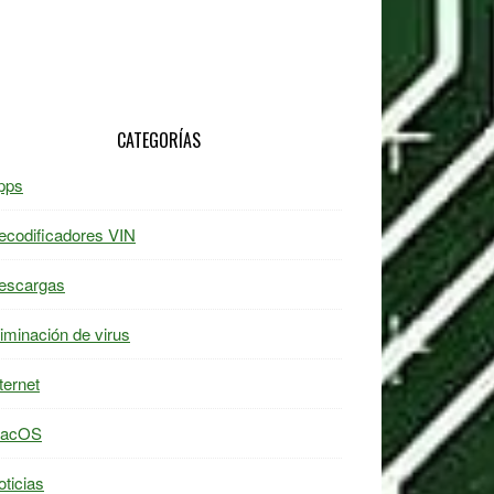
CATEGORÍAS
pps
ecodificadores VIN
escargas
liminación de virus
ternet
acOS
oticias