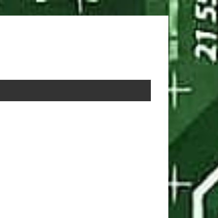
rimary
idebar