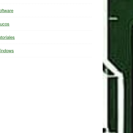
oftware
rucos
toriales
indows