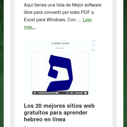
Aquí tienes una lista de Mejor software
libre para convertir por lotes PDF a
Excel para Windows. Con …
Leer
about
más...
5
mejores
programas
gratuitos
para
convertir
PDF
a
Excel
para
Los 20 mejores sitios web
Windows
gratuitos para aprender
hebreo en línea