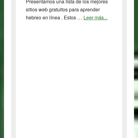
Presentamos una lista de los mejores
sitios web gratuitos para aprender
about
hebreo en línea . Estos …
Leer más...
Los
20
mejores
sitios
web
gratuitos
para
aprender
hebreo
en
línea