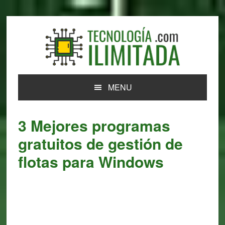
Skip
Skip
Skip
Skip
to
to
to
to
primary
main
primary
footer
navigation
content
sidebar
MENU
3 Mejores programas
gratuitos de gestión de
flotas para Windows