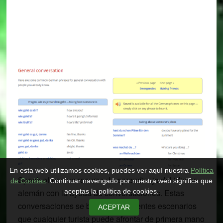
En esta web utilizamos cookies, puedes ver aquí nuestra
Política
Speak ofrece un recurso de aprendizaje del idioma
de Cookies
. Continuar navengado por nuestra web significa que
alemán con la ayuda de conversaciones. Estas
aceptas la política de cookies.
conversaciones se basan en diferentes escenarios
ACEPTAR
que cualquier turista puede afrontar de primera mano