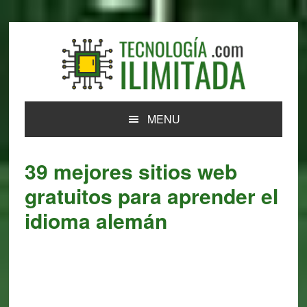
Skip
Skip
Skip
Skip
to
to
to
to
primary
main
primary
footer
navigation
content
sidebar
MENU
39 mejores sitios web
gratuitos para aprender el
idioma alemán