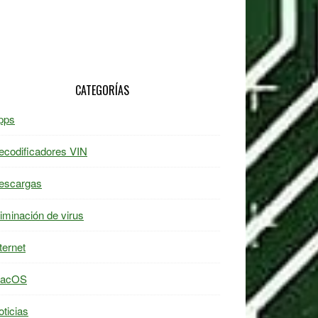
CATEGORÍAS
pps
ecodificadores VIN
escargas
liminación de virus
ternet
acOS
oticias