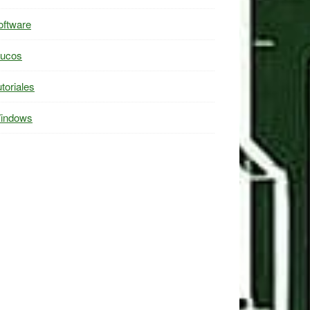
oftware
rucos
toriales
indows