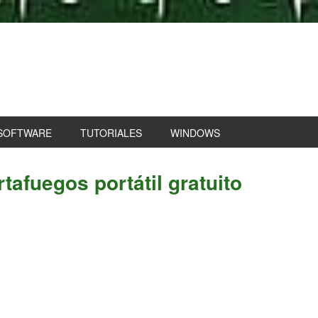
SOFTWARE
TUTORIALES
WINDOWS
P
tafuegos portátil gratuito
S