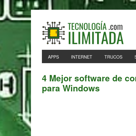
Skip
Skip
Skip
Skip
to
to
to
to
primary
main
primary
footer
navigation
content
sidebar
APPS
INTERNET
TRUCOS
4 Mejor software de cor
para Windows