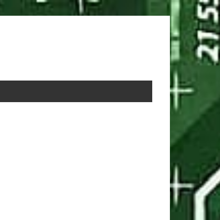
rimary
idebar