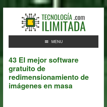
Skip
Skip
Skip
Skip
to
to
to
to
primary
main
primary
footer
navigation
content
sidebar
MENU
43 El mejor software
gratuito de
redimensionamiento de
imágenes en masa