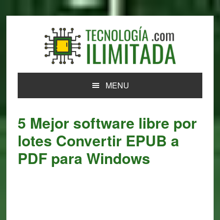
Skip
Skip
Skip
Skip
to
to
to
to
primary
main
primary
footer
navigation
content
sidebar
MENU
5 Mejor software libre por
lotes Convertir EPUB a
PDF para Windows