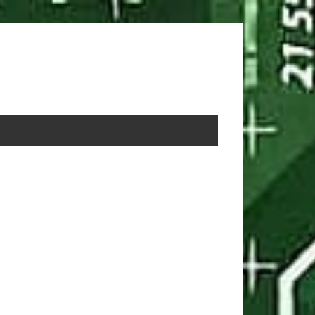
rimary
idebar