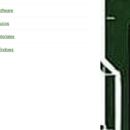
oftware
rucos
toriales
indows