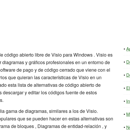
A
de código abierto libre de Visio para Windows . Visio es
D
r diagramas y gráficos profesionales en un entorno de
oftware de pago y de código cerrado que viene con el
D
ios que quieran las características de Visio en un
ado esta lista de alternativas de código abierto de
E
s descargar y editar los códigos fuente de estos
s.
In
a gama de diagramas, similares a los de Visio.
M
pulares que se pueden hacer en estas alternativas son
ama de bloques , Diagramas de entidad-relación , y
N