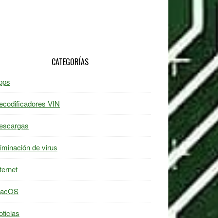
CATEGORÍAS
pps
ecodificadores VIN
escargas
liminación de virus
ternet
acOS
oticias