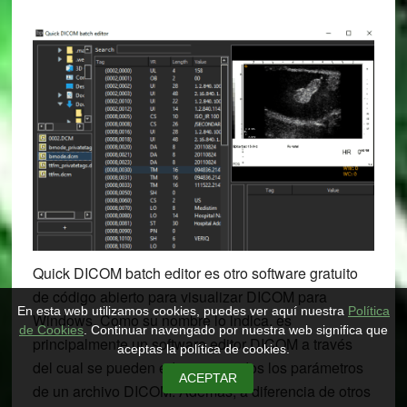
Quick DICOM batch editor es otro software gratuito
de código abierto para visualizar DICOM para
En esta web utilizamos cookies, puedes ver aquí nuestra
Política
Windows. Como su nombre lo indica, es
de Cookies
. Continuar navengado por nuestra web significa que
principalmente un software editor DICOM a través
aceptas la política de cookies.
del cual se pueden editar casi todos los parámetros
ACEPTAR
de un archivo DICOM. Además, a diferencia de otros