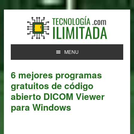
Skip
Skip
Skip
Skip
to
to
to
to
primary
main
primary
footer
navigation
content
sidebar
MENU
6 mejores programas
gratuitos de código
abierto DICOM Viewer
para Windows