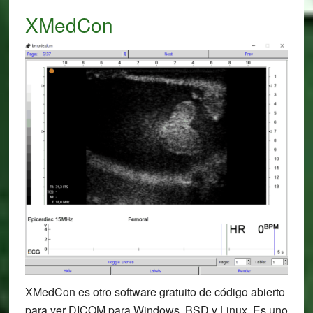
XMedCon
XMedCon es otro software gratuito de código abierto
para ver DICOM para Windows, BSD y Linux. Es uno