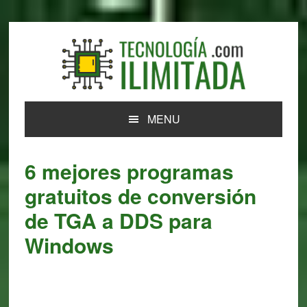
Skip
Skip
Skip
Skip
to
to
to
to
primary
main
primary
footer
navigation
content
sidebar
MENU
6 mejores programas
gratuitos de conversión
de TGA a DDS para
Windows