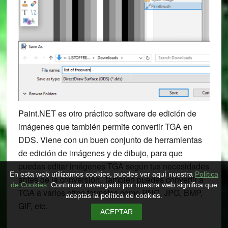
Paint.NET es otro práctico software de edición de
imágenes que también permite convertir TGA en
DDS. Viene con un buen conjunto de herramientas
de edición de imágenes y de dibujo, para que
puedas editar imágenes TGA según tus necesidades
En esta web utilizamos cookies, puedes ver aquí nuestra
Política
antes de la conversión. También puedes convertir a
de Cookies
. Continuar navengado por nuestra web significa que
TGA a varios otros formatos como PNG, JPG, BMP,
aceptas la política de cookies.
GIF, etc.
ACEPTAR