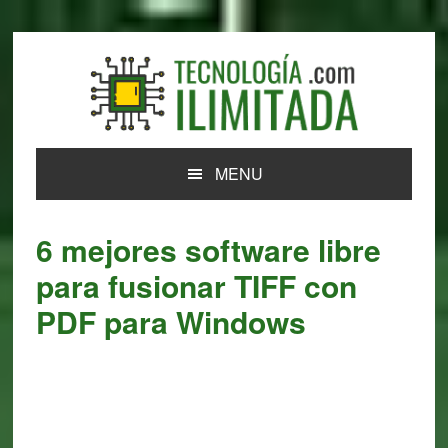
Skip
Skip
Skip
Skip
to
to
to
to
primary
main
primary
footer
navigation
content
sidebar
MENU
6 mejores software libre
para fusionar TIFF con
PDF para Windows