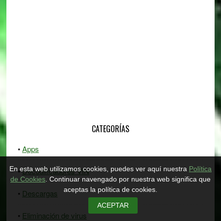
CATEGORÍAS
Apps
En esta web utilizamos cookies, puedes ver aquí nuestra
Política
Decodificadores VIN
de Cookies
. Continuar navengado por nuestra web significa que
aceptas la política de cookies.
Descargas
ACEPTAR
Eliminación de virus