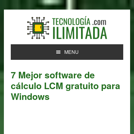
Skip
Skip
Skip
Skip
to
to
to
to
primary
main
primary
footer
navigation
content
sidebar
MENU
7 Mejor software de
cálculo LCM gratuito para
Windows