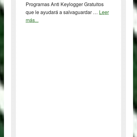
Programas Anti Keylogger Gratuitos
que le ayudará a salvaguardar …
Leer
about
más...
Los
5
mejores
programas
anti-
keylogger
gratuitos
para
Windows