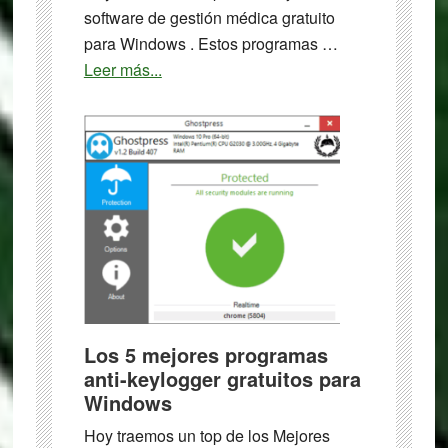
software de gestión médica gratuito
para Windows . Estos programas …
about
Leer más...
El
mejor
software
de
gestión
médica
gratuito
para
Windows
Los 5 mejores programas
anti-keylogger gratuitos para
Windows
Hoy traemos un top de los Mejores