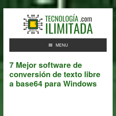
Skip
Skip
Skip
Skip
to
to
to
to
primary
main
primary
footer
navigation
content
sidebar
MENU
7 Mejor software de
conversión de texto libre
a base64 para Windows