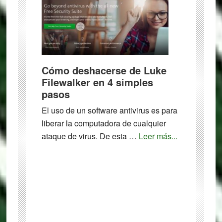
programas
de
compresión
de
imágenes
sin
Cómo deshacerse de Luke
Filewalker en 4 simples
pérdida
pasos
para
Windows
El uso de un software antivirus es para
liberar la computadora de cualquier
about
ataque de virus. De esta …
Leer más...
Cómo
deshacerse
de
Luke
Filewalker
en