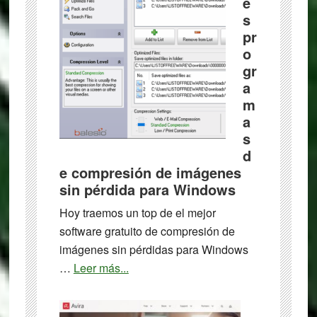
e
s
pr
o
gr
a
m
a
s
d
e compresión de imágenes
sin pérdida para Windows
Hoy traemos un top de el mejor
software gratuito de compresión de
imágenes sin pérdidas para Windows
about
…
Leer más...
8
mejores