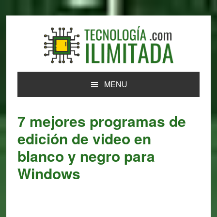
Skip
Skip
Skip
Skip
to
to
to
to
primary
main
primary
footer
navigation
content
sidebar
MENU
7 mejores programas de
edición de video en
blanco y negro para
Windows