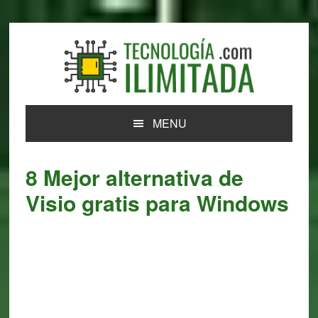
Skip
Skip
Skip
Skip
to
to
to
to
primary
main
primary
footer
navigation
content
sidebar
MENU
8 Mejor alternativa de
Visio gratis para Windows