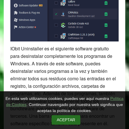
IObit Uninstaller es el siguiente software gratuito
para desinstalar completamente los programas de
Windows. A través de este software, puedes
desinstalar varios programas a la vez y también
eliminar todos sus residuos como las entradas en el
registro, la configuración archivos, carpetas de
programas, etc. Además de los programas, también
En esta web utilizamos cookies, puedes ver aquí nuestra
Política
puede desinstalar completamente todos los
de Cookies
. Continuar navengado por nuestra web significa que
bundleware que vienen con algún software de
aceptas la política de cookies.
terceros. Una barra de búsqueda para encontrar un
ACEPTAR
software específico también está presente en él.