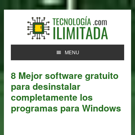
Skip
Skip
Skip
Skip
to
to
to
to
primary
main
primary
footer
navigation
content
sidebar
MENU
8 Mejor software gratuito
para desinstalar
completamente los
programas para Windows