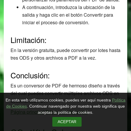
A continuación, introduzca la ubicación de la
salida y haga clic en el botón Convertir para
iniciar el proceso de conversión.
Limitación:
En la versión gratuita, puede convertir por lotes hasta
tres ODS y otros archivos a PDF a la vez.
Conclusión:
Es un conversor de PDF de hermoso diseño a través
del cual puedes convertir múltiples archivos ODS en
documentos PDF.
En esta web utilizamos cookies, puedes ver aquí nuestra
Política
de Cookies
. Continuar navengado por nuestra web significa que
Página principal
Página de descarga
aceptas la política de cookies.
ACEPTAR