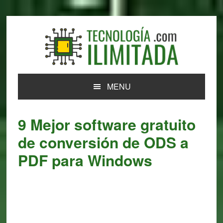
Skip
Skip
Skip
Skip
to
to
to
to
primary
main
primary
footer
navigation
content
sidebar
MENU
9 Mejor software gratuito
de conversión de ODS a
PDF para Windows