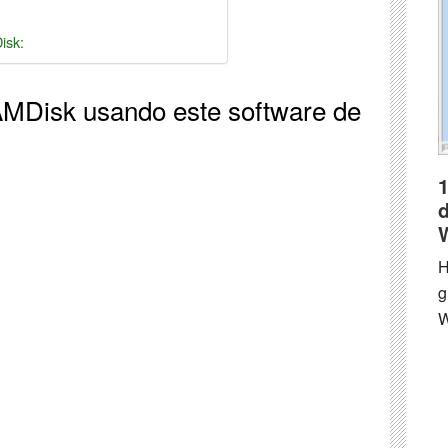
isk:
AMDisk usando este software de
1
H
g
W