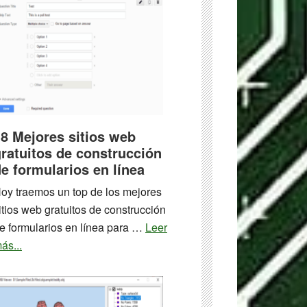
8 Mejores sitios web
ratuitos de construcción
e formularios en línea
oy traemos un top de los mejores
itios web gratuitos de construcción
e formularios en línea para …
Leer
about
ás...
18
Mejores
sitios