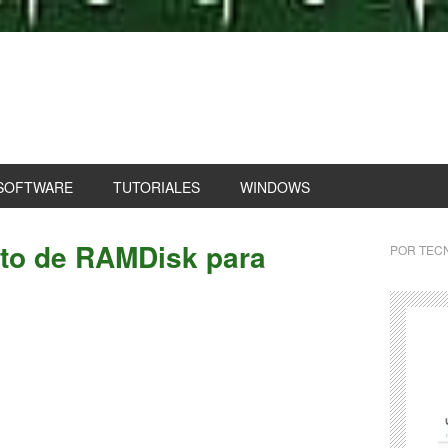
SOFTWARE
TUTORIALES
WINDOWS
ito de RAMDisk para
POR
TECN