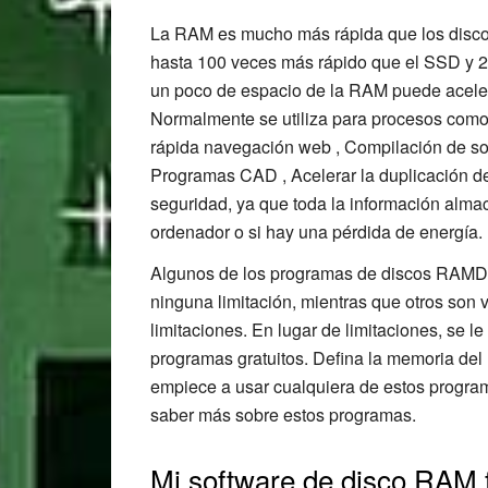
La RAM es mucho más rápida que los disco
hasta 100 veces más rápido que el SSD y 2
un poco de espacio de la RAM puede acelera
Normalmente se utiliza para procesos como
rápida navegación web , Compilación de soft
Programas CAD , Acelerar la duplicación de
seguridad, ya que toda la información alma
ordenador o si hay una pérdida de energía.
Algunos de los programas de discos RAMDi
ninguna limitación, mientras que otros son 
Reader
limitaciones. En lugar de limitaciones, se l
programas gratuitos. Defina la memoria de
Interactions
empiece a usar cualquiera de estos progra
saber más sobre estos programas.
Mi software de disco RAM f