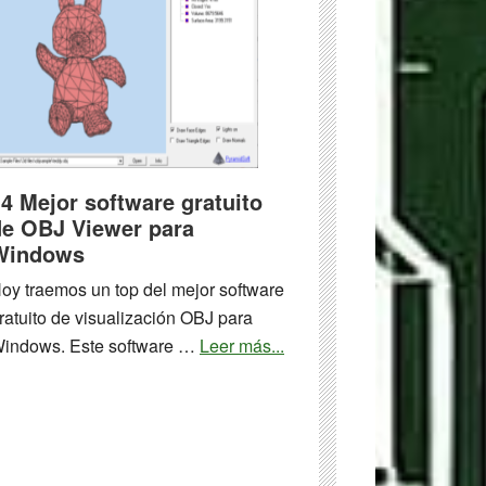
web
gratuitos
de
construcción
de
formularios
en
4 Mejor software gratuito
línea
de OBJ Viewer para
Windows
oy traemos un top del mejor software
ratuito de visualización OBJ para
about
indows. Este software …
Leer más...
14
Mejor
software
gratuito
de