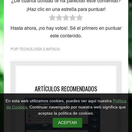
¿De cuánta utilidad te ha parecido este contenido?
¡Haz clic en una estrella para puntuar!
Hasta ahora, ¡no hay votos!. Sé el primero en puntuar
este contenido.
POR
TECNOLOGÍA ILIMITADA
ARTÍCULOS RECOMENDADOS
En esta web utilizamos cookies, puedes ver aquí nuestra
Política
de Cookies
. Continuar navengado por nuestra web significa que
aceptas la política de cookies.
ACEPTAR