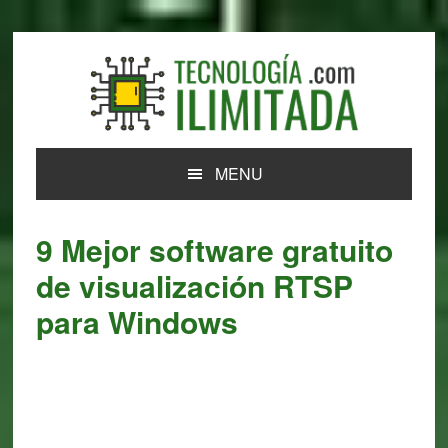
Skip
Skip
Skip
Skip
to
to
to
to
primary
main
primary
footer
navigation
content
sidebar
MENU
9 Mejor software gratuito
de visualización RTSP
para Windows