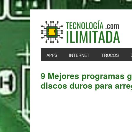
Skip
Skip
Skip
Skip
to
to
to
to
primary
main
primary
footer
navigation
content
sidebar
APPS
INTERNET
TRUCOS
9 Mejores programas gr
discos duros para arre