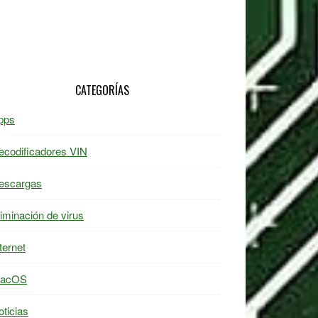
CATEGORÍAS
pps
ecodificadores VIN
escargas
liminación de virus
ternet
acOS
oticias