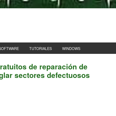
SOFTWARE
TUTORIALES
WINDOWS
P
atuitos de reparación de
S
glar sectores defectuosos