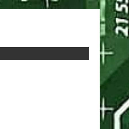
rimary
idebar