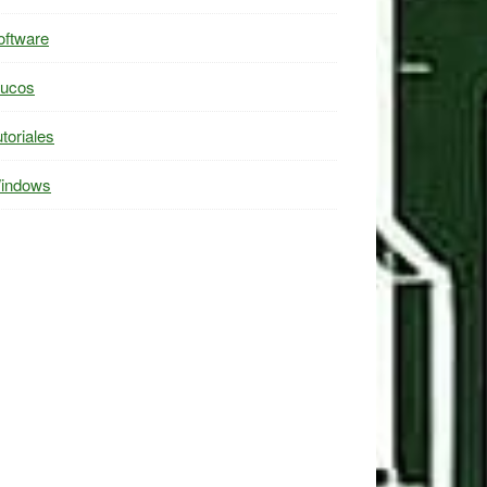
oftware
rucos
toriales
indows