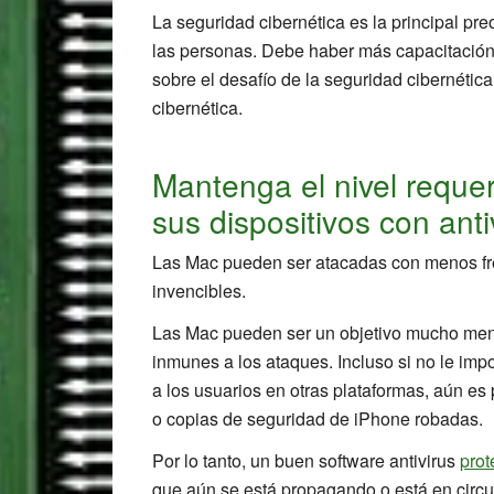
La seguridad cibernética es la principal pr
las personas. Debe haber más capacitación
sobre el desafío de la seguridad cibernética
cibernética.
Mantenga el nivel reque
sus dispositivos con ant
Las Mac pueden ser atacadas con menos fre
invencibles.
Las Mac pueden ser un objetivo mucho menos
inmunes a los ataques. Incluso si no le imp
a los usuarios en otras plataformas, aún es
o copias de seguridad de iPhone robadas.
Por lo tanto, un buen software antivirus
prot
que aún se está propagando o está en circu