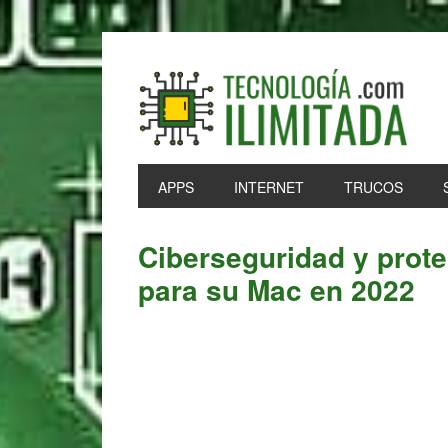
Skip
Skip
Skip
Skip
to
to
to
to
primary
main
primary
footer
navigation
content
sidebar
APPS
INTERNET
TRUCOS
Ciberseguridad y prote
para su Mac en 2022