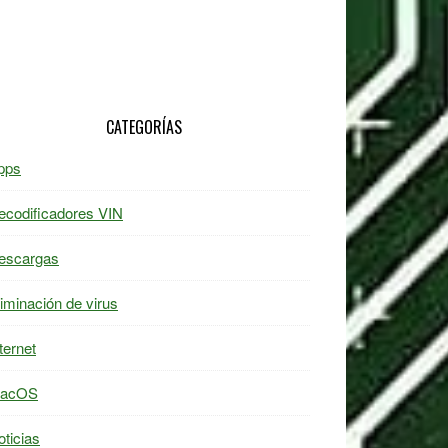
CATEGORÍAS
pps
ecodificadores VIN
escargas
liminación de virus
ternet
acOS
oticias