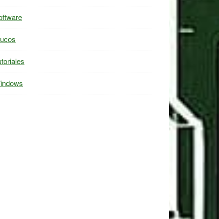
oftware
rucos
toriales
indows