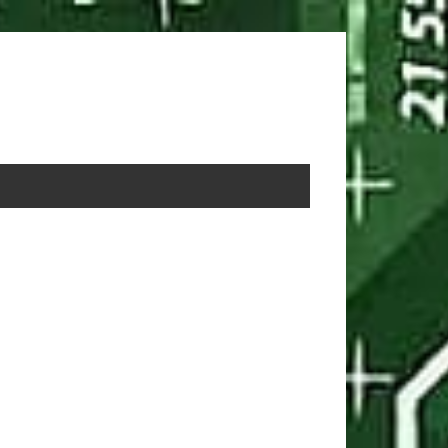
rimary
idebar