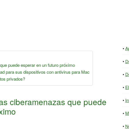
A
D
que puede esperar en un futuro próximo
dad para sus dispositivos con antivirus para Mac
D
tos privados?
E
 las ciberamenazas que puede
In
óximo
M
N