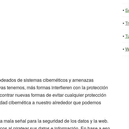
S
T
Tu
W
 rodeados de sistemas cibernéticos y amenazas
as tenemos, más formas interfieren con la protección
contrar nuevas formas de evitar cualquier protección
idad cibernética a nuestro alrededor que podemos
a mala señal para la seguridad de los datos y la web.
cos al piratear sus datos e información. En base a eso,