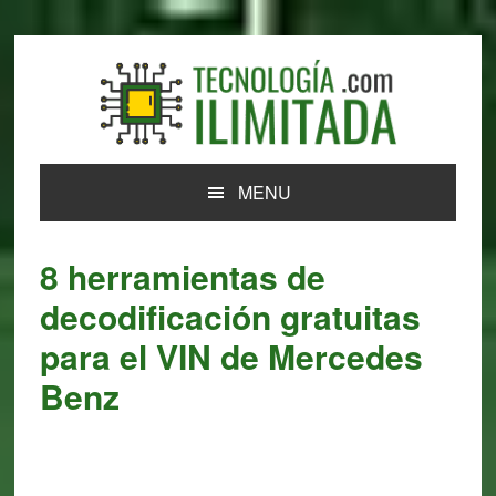
Skip
Skip
Skip
Skip
to
to
to
to
primary
main
primary
footer
navigation
content
sidebar
MENU
8 herramientas de
decodificación gratuitas
para el VIN de Mercedes
Benz