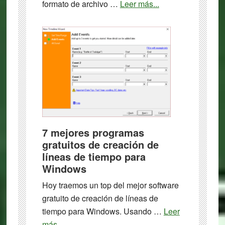
about
formato de archivo …
Leer más...
9
Mejor
software
libre
para
convertir
PowerPoint
a
PDF
7 mejores programas
gratuitos de creación de
líneas de tiempo para
Windows
Hoy traemos un top del mejor software
gratuito de creación de líneas de
tiempo para Windows. Usando …
Leer
about
más...