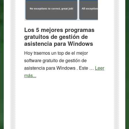
para
Netflix
2022
Los 5 mejores programas
gratuitos de gestión de
asistencia para Windows
Hoy traemos un top de el mejor
software gratuito de gestión de
asistencia para Windows . Este …
Leer
about
más...
Los
5
mejores
programas
gratuitos
de
gestión