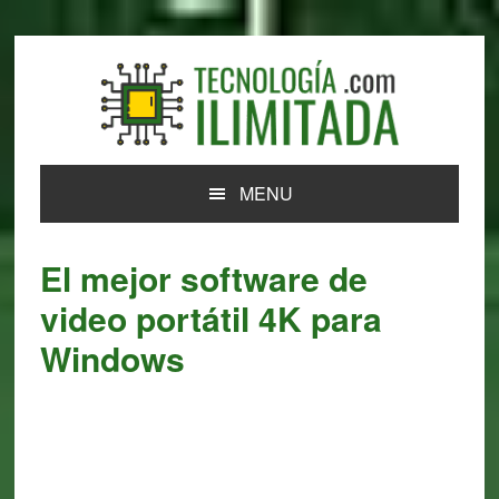
Skip
Skip
Skip
Skip
to
to
to
to
primary
main
primary
footer
navigation
content
sidebar
MENU
El mejor software de
video portátil 4K para
Windows