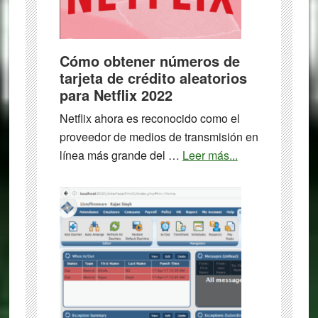
Cómo obtener números de
tarjeta de crédito aleatorios
para Netflix 2022
Netflix ahora es reconocido como el
proveedor de medios de transmisión en
about
línea más grande del …
Leer más...
Cómo
obtener
números
de
tarjeta
de
crédito
aleatorios