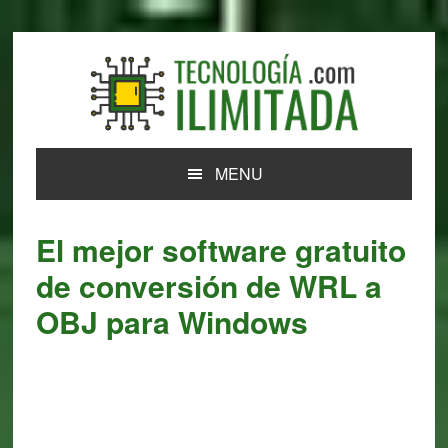
Skip
Skip
Skip
Skip
to
to
to
to
primary
main
primary
footer
navigation
content
sidebar
MENU
El mejor software gratuito
de conversión de WRL a
OBJ para Windows