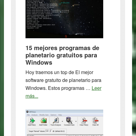
15 mejores programas de
planetario gratuitos para
Windows
Hoy traemos un top de El mejor
software gratuito de planetario para
Windows. Estos programas …
Leer
about
más...
15
mejores
programas
de
planetario