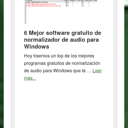
gratuitos
para
Windows
6 Mejor software gratuito de
normalizador de audio para
Windows
Hoy traemos un top de los mejores
programas gratuitos de normalización
de audio para Windows que te …
Leer
about
más...
6
Mejor
software
gratuito
de
normalizador