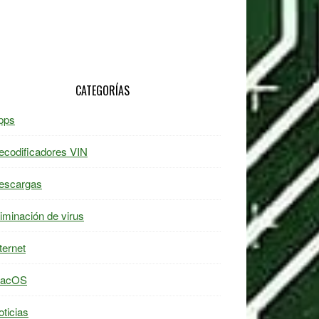
CATEGORÍAS
pps
ecodificadores VIN
escargas
liminación de virus
ternet
acOS
oticias