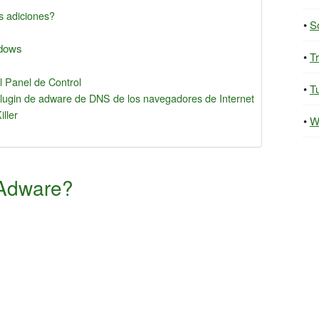
 adiciones?
S
ndows
T
l Panel de Control
Tu
plugin de adware de DNS de los navegadores de Internet
ller
W
Adware?