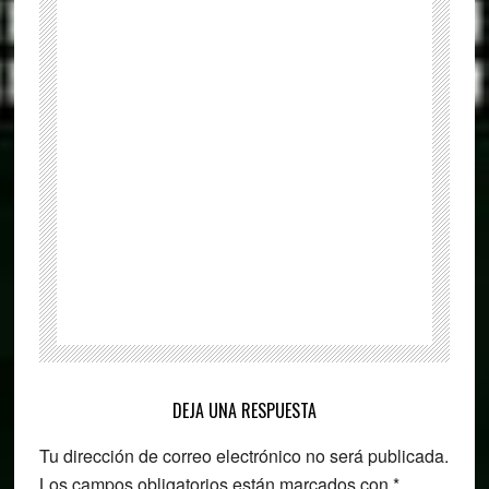
gratuito
de
visualización
de
procesos
Reader
DEJA UNA RESPUESTA
Interactions
Tu dirección de correo electrónico no será publicada.
Los campos obligatorios están marcados con
*