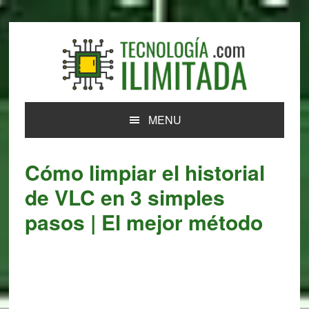
Skip
Skip
Skip
Skip
to
to
to
to
primary
main
primary
footer
navigation
content
sidebar
MENU
Cómo limpiar el historial
de VLC en 3 simples
pasos | El mejor método