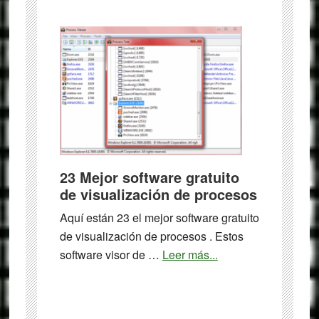
7
mejores
juegos
gratis
de
física
para
Windows
23 Mejor software gratuito
de visualización de procesos
Aquí están 23 el mejor software gratuito
de visualización de procesos . Estos
about
software visor de …
Leer más...
23
Mejor
software