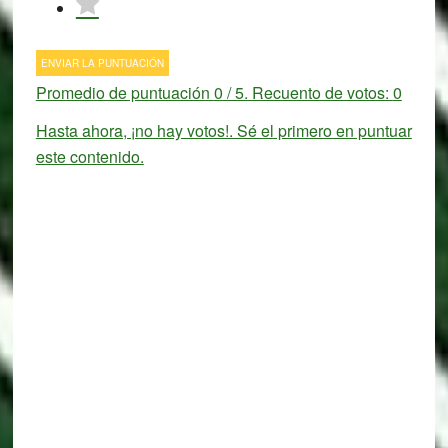
ENVIAR LA PUNTUACIÓN
Promedio de puntuación
0
/ 5. Recuento de votos:
0
Hasta ahora, ¡no hay votos!. Sé el primero en puntuar
este contenido.