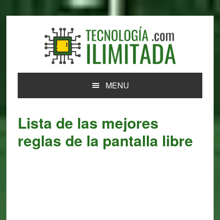
Skip
Skip
Skip
Skip
to
to
to
to
primary
main
primary
footer
navigation
content
sidebar
MENU
Lista de las mejores
reglas de la pantalla libre