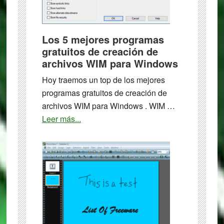
Los 5 mejores programas
gratuitos de creación de
archivos WIM para Windows
Hoy traemos un top de los mejores
programas gratuitos de creación de
archivos WIM para Windows . WIM …
about
Leer más...
Los
5
mejores
programas
gratuitos
de
creación
de