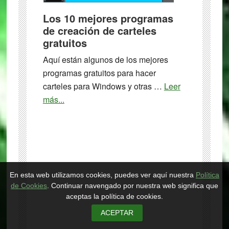
archivos
Los 10 mejores programas
WIM
de creación de carteles
para
gratuitos
Windows
Aquí están algunos de los mejores
programas gratuitos para hacer
carteles para Windows y otras …
Leer
about
más...
Los
10
mejores
programas
de
En esta web utilizamos cookies, puedes ver aquí nuestra
Política
creación
de Cookies
. Continuar navengado por nuestra web significa que
de
aceptas la política de cookies.
carteles
ACEPTAR
gratuitos