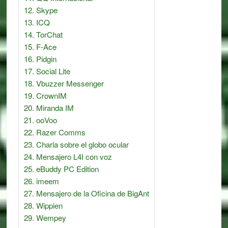
Skype
ICQ
TorChat
F-Ace
Pidgin
Social Lite
Vbuzzer Messenger
CrownIM
Miranda IM
ooVoo
Razer Comms
Charla sobre el globo ocular
Mensajero L4I con voz
eBuddy PC Edition
imeem
Mensajero de la Oficina de BigAnt
Wippien
Wempey