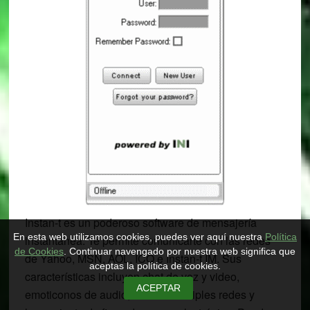
Instan-t es un poderoso software de mensajería
En esta web utilizamos cookies, puedes ver aquí nuestra
Política
instantánea. Te permite comunicarte con las redes
de Cookies
. Continuar navengado por nuestra web significa que
de Yahoo, MSN, AOL, ICQ e Instan-t IM. Sus
aceptas la política de cookies.
características incluyen chat de voz y video,
ACEPTAR
emoticonos de audio, chat en múltiples redes y