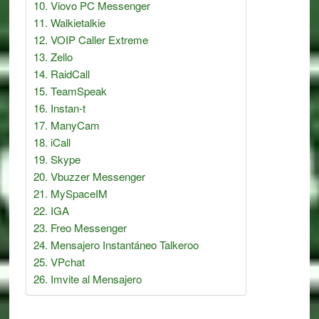
Viovo PC Messenger
Walkietalkie
VOIP Caller Extreme
Zello
RaidCall
TeamSpeak
Instan-t
ManyCam
iCall
Skype
Vbuzzer Messenger
MySpaceIM
IGA
Freo Messenger
Mensajero Instantáneo Talkeroo
VPchat
Imvite al Mensajero