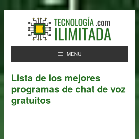
Skip
Skip
Skip
Skip
to
to
to
to
primary
main
primary
footer
navigation
content
sidebar
MENU
Lista de los mejores
programas de chat de voz
gratuitos