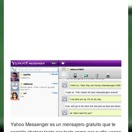
Yahoo Messenger es un mensajero gratuito que te
permite chatear tanto por texto como por audio-voces