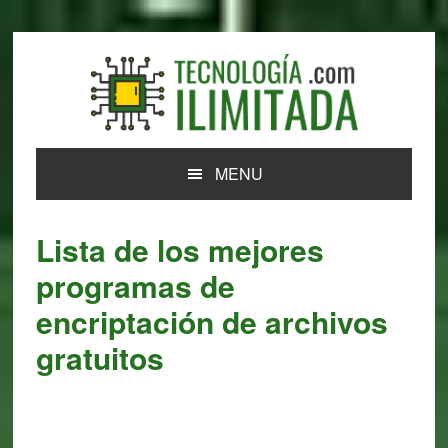
Skip
Skip
Skip
Skip
to
to
to
to
primary
main
primary
footer
navigation
content
sidebar
MENU
Lista de los mejores
programas de
encriptación de archivos
gratuitos