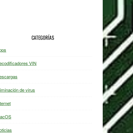
CATEGORÍAS
pps
ecodificadores VIN
escargas
liminación de virus
ternet
acOS
oticias