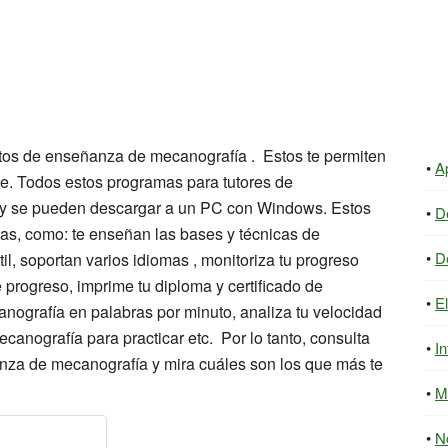
itos de enseñanza de mecanografía . Estos te permiten
A
te. Todos estos programas para tutores de
 y se pueden descargar a un PC con Windows. Estos
D
icas, como: te enseñan las bases y técnicas de
D
l, soportan varios idiomas , monitoriza tu progreso
 progreso, imprime tu diploma y certificado de
E
nografía en palabras por minuto, analiza tu velocidad
canografía para practicar etc. Por lo tanto, consulta
In
anza de mecanografía y mira cuáles son los que más te
M
N