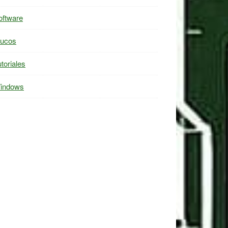
oftware
rucos
toriales
indows