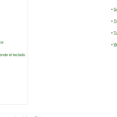
S
T
Tu
ce
W
nde el teclado