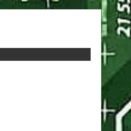
rimary
idebar