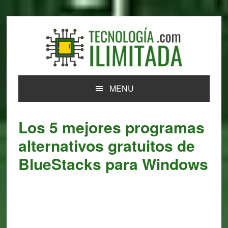
Skip
Skip
Skip
Skip
to
to
to
to
primary
main
primary
footer
navigation
content
sidebar
MENU
Los 5 mejores programas
alternativos gratuitos de
BlueStacks para Windows