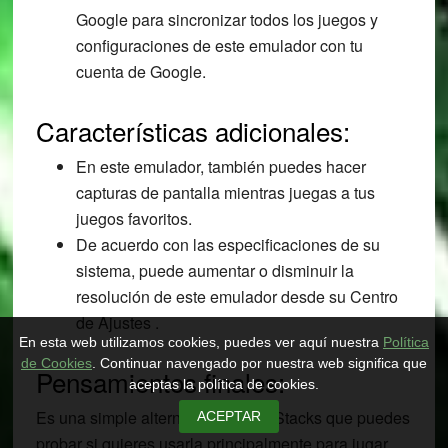
Google para sincronizar todos los juegos y
configuraciones de este emulador con tu
cuenta de Google.
Características adicionales:
En este emulador, también puedes hacer
capturas de pantalla mientras juegas a tus
juegos favoritos.
De acuerdo con las especificaciones de su
sistema, puede aumentar o disminuir la
resolución de este emulador desde su Centro
de Ajustes .
En esta web utilizamos cookies, puedes ver aquí nuestra
Política
de Cookies
. Continuar navengado por nuestra web significa que
Pensamientos finales:
aceptas la política de cookies.
Es una simple alternativa de BlueStacks que puedes
ACEPTAR
probar si quieres usarla principalmente para jugar.