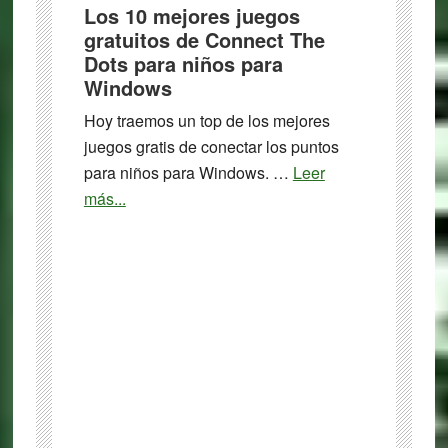
código
Los 10 mejores juegos
abierto
gratuitos de Connect The
para
Dots para niños para
Windows
Windows
Hoy traemos un top de los mejores
juegos gratis de conectar los puntos
para niños para Windows. …
Leer
about
más...
Los
10
mejores
juegos
gratuitos
de
Connect
The
Dots