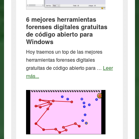
6 mejores herramientas
forenses digitales gratuitas
de código abierto para
Windows
Hoy traemos un top de las mejores
herramientas forenses digitales
gratuitas de código abierto para …
Leer
about
más...
6
mejores
herramientas
forenses
digitales
gratuitas
de