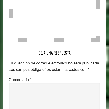
para
niños
para
Windows
Reader
DEJA UNA RESPUESTA
Interactions
Tu dirección de correo electrónico no será publicada.
Los campos obligatorios están marcados con
*
Comentario
*