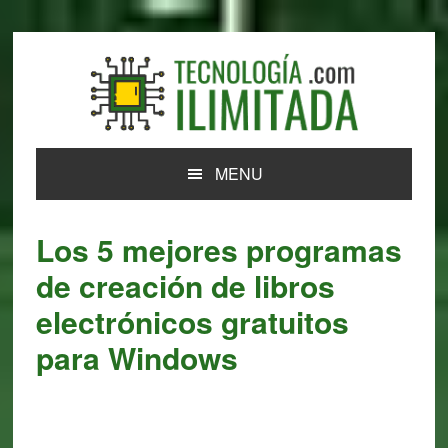
Skip
Skip
Skip
Skip
to
to
to
to
primary
main
primary
footer
navigation
content
sidebar
MENU
Los 5 mejores programas
de creación de libros
electrónicos gratuitos
para Windows