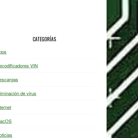
CATEGORÍAS
pps
ecodificadores VIN
escargas
liminación de virus
ternet
acOS
oticias