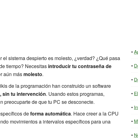
A
r el sistema despierto es molesto, ¿verdad? ¿Qué pasa
D
 de tiempo? Necesitas
introducir tu contraseña de
er aún más
molesto
.
D
ikis de la programación han construido un software
E
 sin tu intervención
. Usando estos programas,
sin preocuparte de que tu PC se desconecte.
In
específicos de
forma automática
. Hace creer a la CPU
M
endo movimientos a intervalos específicos para una
N