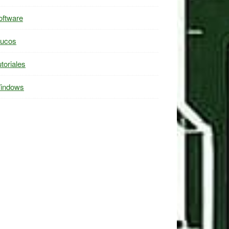
oftware
rucos
toriales
indows