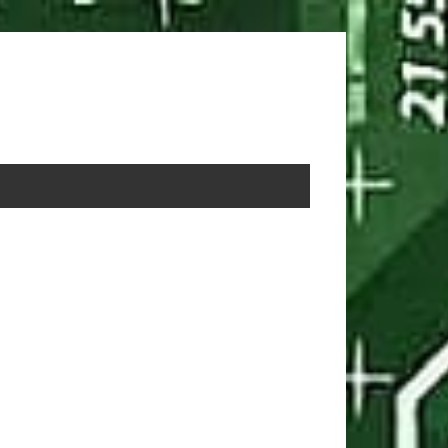
rimary
idebar