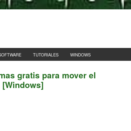
SOFTWARE
TUTORIALES
WINDOWS
P
mas gratis para mover el
S
e [Windows]