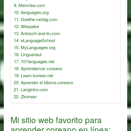
Memrise.com
ilanguages.org
Goethe-verlag.com
Wespeke
Antosch-and-lin.com
eLanguageSchool
MyLanguages.org
Linguanaut
101languages.net
Aprendamos coreano
Learn-korean.net
Aprender el idioma coreano
Langintro.com
Zkorean
Mi sitio web favorito para
aprender coreano en línea: