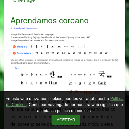
Aprendamos coreano
En esta web utilizamos cookies, puedes ver aquí nuestra
Política
Vamos a aprender coreano tiene un buen recurso
de Cookies
. Continuar navengado por nuestra web significa que
donde se puede aprender el idioma coreano básico,
aceptas la política de cookies.
así como el intermedio. Este curso de aprendizaje
ACEPTAR
del coreano tiene dos módulos. Cada módulo está