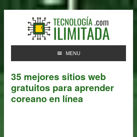
Skip
Skip
Skip
Skip
to
to
to
to
primary
main
primary
footer
navigation
content
sidebar
MENU
35 mejores sitios web
gratuitos para aprender
coreano en línea